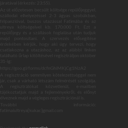
járatával (érkezés: 23:55).
Az út előzetesen becsült költsége repülőjeggyel,
szállodai elhelyezéssel 2-3 ágyas szobákban,
félpanzióval, buszos utazással Fatimába és az
ultreya költségeivel kb. 170.000 Ft. Ezt a
repülőjegy és a szállások foglalása után tudjuk
majd pontosítani. A szervezés elősegítése
érdekében kérjük, hogy aki úgy tervezi, hogy
csatlakozna a utazáshoz, az az alábbi linken
található űrlap kitöltésével regisztráljon október
31-ig:
https://goo.gl/forms/dcfnGhiMKjCg1NzA2
A regisztráció semmilyen kötelezettséggel nem
jár, csak a várható létszám felmérését szolgálja.
A regisztrálókat közvetlenül, e-mailben
tájékoztatjuk majd a fejleményekről, és előnyt
élveznek majd a végleges regisztrációnál is.
További információ:
fatimaiultreya[kukac]gmail.com
Bookmark the
permalink
.