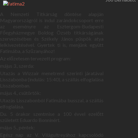
A Nemzeti Titkárság döntése alapján
Magyarországról is indul zarándokcsoport erre
az eseményre az Esztergom-Budapesti
Főegyházmegye Boldog Özséb titkárságának
szervezésében és Székely János püspök atya
lelkivezetésével. Gyertek ti is, menjünk együtt
Fatimába, a Szűzanyához!
Az előzetesen tervezett program:
május 3., szerda:
Utazás a Wizzair menetrend szerinti járatával
Lisszabonba (indulás: 15:40), a szállás elfoglalása
Lisszabonban.
május 4., csütörtök:
Utazás Lisszabonból Fatimába busszal, a szállás
elfoglalása.
Du. 5 órakor szentmise a 100 évvel ezelőtt
született Eduardo Bonninért.
május 5., péntek:
Egész nap az V. Világultreyához kapcsolódó