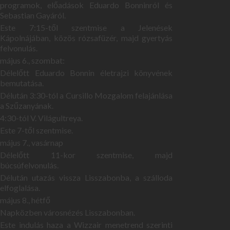
programok, előadások Eduardo Bonninról és
Sebastian Gayáról.
Este 7:15-től szentmise a Jelenések
Kápolnájában, közös rózsafüzér, majd gyertyás
felvonulás.
május 6., szombat:
Délelőtt Eduardo Bonnin életrajzi könyvének
bemutatása.
Délután 3:30-tól a Cursillo Mozgalom felajánlása
a Szűzanyának.
4:30-tól V. Világultreya.
Este 7-től szentmise.
május 7., vasárnap
Délelőtt 11-kor szentmise, majd
búcsúfelvonulás.
Délután utazás vissza Lisszabonba, a szálloda
elfoglalása.
május 8., hétfő
Napközben városnézés Lisszabonban.
Este indulás haza a Wizzair menetrend szerinti