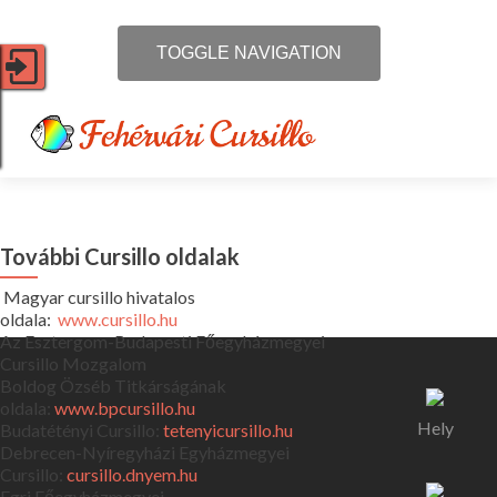
TOGGLE NAVIGATION
Mi a Cursillo?
Kiket vár a Cursillo?
További Cursillo oldalak
Időpontok
Magyar cursillo hivatalos
oldala:
www.cursillo.hu
Az Esztergom-Budapesti Főegyházmegyei
További Cursillo oldalak
Cursillo Mozgalom
Boldog Özséb Titkárságának
Hírek
oldala:
www.bpcursillo.hu
Hely
Budatétényi Cursillo:
tetenyicursillo.hu
Kapcsolat
Debrecen-Nyíregyházi Egyházmegyei
Cursillo:
cursillo.dnyem.hu
Egri Főegyházmegyei