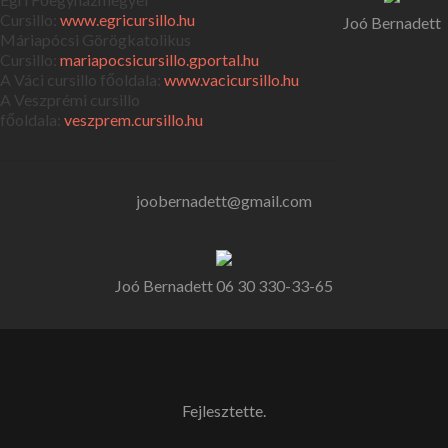
Cursillo:
www.egricursillo.hu
Joó Bernadett
Máriapócsi Görögkatolikus
Cursillo:
mariapocsicursillo.gportal.
hu
A Váci cursillo főoldala:
www.vacicursillo.hu
A Veszprémi cursillo
főoldala:
veszprem.cursillo.hu
joobernadett@gmail.com
Joó Bernadett
06 30 330-33-65
Fejlesztette.