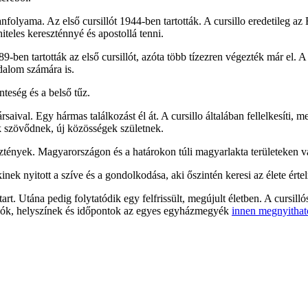
anfolyama. Az első cursillót 1944-ben tartották. A cursillo eredetileg 
hiteles kereszténnyé és apostollá tenni.
-ben tartották az első cursillót, azóta több tízezren végezték már el. 
dalom számára is.
nteség és a belső tűz.
aival. Egy hármas találkozást él át. A cursillo általában fellelkesíti, me
ok szövődnek, új közösségek születnek.
sztények. Magyarországon és a határokon túli magyarlakta területeken va
 nyitott a szíve és a gondolkodása, aki őszintén keresi az élete értelmé
tart. Utána pedig folytatódik egy felfrissült, megújult életben. A cursi
ációk, helyszínek és időpontok az egyes egyházmegyék
innen megnyithat