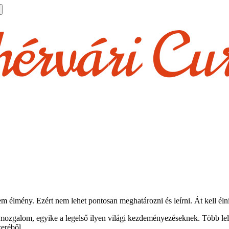
m élmény. Ezért nem lehet pontosan meghatározni és leírni. Át kell élni
i mozgalom, egyike a legelső ilyen világi kezdeményezéseknek. Több le
zeréből.