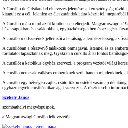
A Cursillo de Cristiandad elnevezés jelentése: a kereszténység rövid t
kitágult ez a cél. Jelenleg az élet zarándoklatára készít fel, megpróbál 
A Cursillo mára mind az öt kontinensen elterjedt. Magyarországon 1989
házasságokban és családokban, egyházközségekben és az egész társa
A cursillo módszerének jellemzői a barátság, a természetesség, az őszi
A cursillóban a résztvevő találkozik önmagával, Istennel és az embertárs
fordulatot tapasztalnak meg. Gyakran a cursillo által fontos barátság
A cursillót a katolikus egyház szervezi, a program vezetői világi kere
A cursillo nemcsak vallásos embereknek szól, hanem mindenkinek, akinek
A cursillo egy hétvégén zajlik, csütörtökön estétől vasárnap délutánig 
egyházmegyék cursillós tikárságai szervezik. A részletesebb inform
Székely János
szombathelyi megyéspüspök,
a Magyarországi Cursillo lelkivezetője