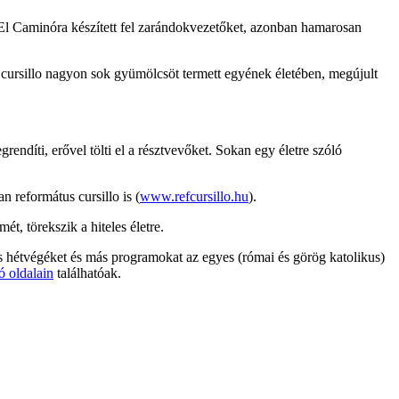
az El Caminóra készített fel zarándokvezetőket, azonban hamarosan
A cursillo nagyon sok gyümölcsöt termett egyének életében, megújult
grendíti, erővel tölti el a résztvevőket. Sokan egy életre szóló
n református cursillo is (
www.refcursillo.hu
).
t, törekszik a hiteles életre.
llós hétvégéket és más programokat az egyes (római és görög katolikus)
ó oldalain
találhatóak.