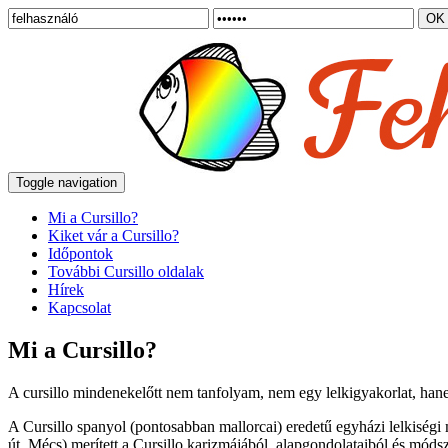
Toggle navigation
Mi a Cursillo?
Kiket vár a Cursillo?
Időpontok
További Cursillo oldalak
Hírek
Kapcsolat
Mi a Cursillo?
A cursillo mindenekelőtt nem tanfolyam, nem egy lelkigyakorlat, hane
A Cursillo spanyol (pontosabban mallorcai) eredetű egyházi lelkiség
út, Mécs) merített a Cursillo karizmájából, alapgondolataiból és móds