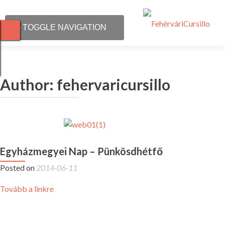
TOGGLE NAVIGATION
Mi a Cursillo?
Author:
fehervaricursillo
Kiket vár a Cursillo?
Időpontok
További Cursillo oldalak
Egyházmegyei Nap – Pünkösdhétfő
Hírek
Posted on
2014-06-11
Tovább a linkre
Kapcsolat