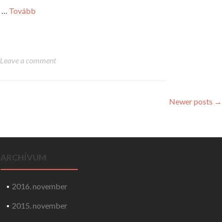
…
Tovább
Leave a comment
Posts navigation
Newer posts
→
ARCHÍVUM
2016. november
2015. november