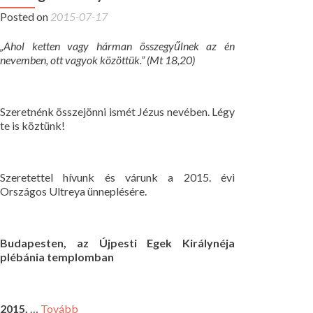
Posted on
2015-07-17
„Ahol ketten vagy hárman összegyűlnek az én
nevemben, ott vagyok közöttük.” (Mt 18,20)
Szeretnénk összejönni ismét Jézus nevében. Légy
te is köztünk!
Szeretettel hívunk és várunk a 2015. évi
Országos Ultreya ünneplésére.
Budapesten, az Újpesti Egek Királynéja
plébánia templomban
2015.
…
Tovább