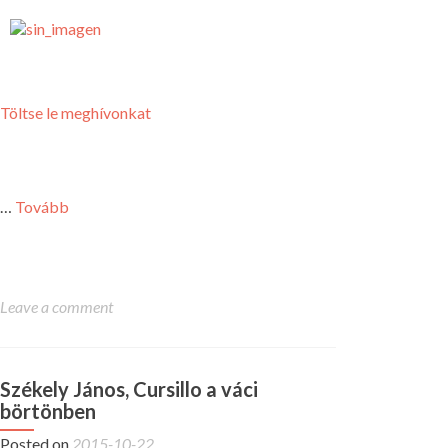
Töltse le meghívonkat
…
Tovább
Leave a comment
Székely János, Cursillo a váci
börtönben
Posted on
2015-10-22