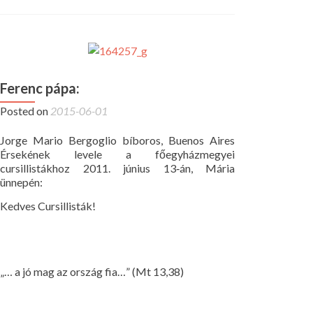
Ferenc pápa:
Posted on
2015-06-01
Jorge Mario Bergoglio bíboros, Buenos Aires
Érsekének levele a főegyházmegyei
cursillistákhoz 2011. június 13‐án, Mária
ünnepén:
Kedves Cursillisták!
„… a jó mag az ország fia…” (Mt 13,38)