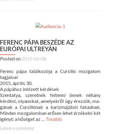
FERENC PÁPA BESZÉDE AZ
EURÓPAI ULTREYÁN
Posted on
2015-06-08
Ferenc pápa találkozója a Cursillo mozgalom
tagjaival
2015. április 30.
A pápához intézett kérdések
Szentatya, szeretnék feltenni önnek néhány
kérdést, olyanokat, amelyekről úgy érezzük, ma-
gának a Cursillónak a karizmájából fakadnak.
Minden mozgalomban erősen lehet érzékelni két
igényt: a hűséget az …
Tovább
Leave a comment