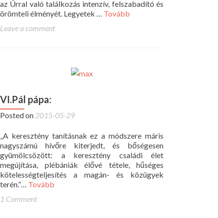
az Úrral való találkozás intenzív, felszabadító és
örömteli élményét. Legyetek …
Tovább
Leave a comment
VI.Pál pápa:
Posted on
2015-05-29
„A keresztény tanításnak ez a módszere máris
nagyszámú hívőre kiterjedt, és bőségesen
gyümölcsözött: a keresztény családi élet
megújítása, plébániák élővé tétele, hűséges
kötelességteljesítés a magán- és közügyek
terén.”…
Tovább
1 Comment