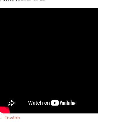
…
Tovább