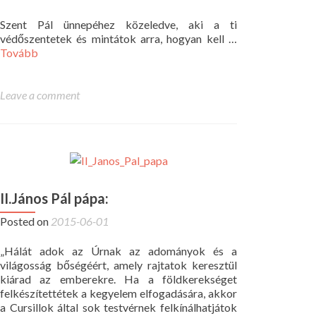
Szent Pál ünnepéhez közeledve, aki a ti
védőszentetek és mintátok arra, hogyan kell …
Tovább
Leave a comment
II.János Pál pápa:
Posted on
2015-06-01
„Hálát adok az Úrnak az adományok és a
világosság bőségéért, amely rajtatok keresztül
kiárad az emberekre. Ha a földkerekséget
felkészítettétek a kegyelem elfogadására, akkor
a Cursillok által sok testvérnek felkínálhatjátok