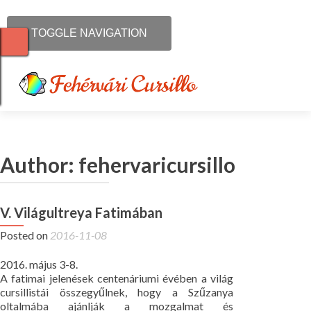
TOGGLE NAVIGATION
Mi a Cursillo?
Author:
fehervaricursillo
Kiket vár a Cursillo?
Időpontok
V. Világultreya Fatimában
Posted on
2016-11-08
További Cursillo oldalak
2016. május 3-8.
Hírek
A fatimai jelenések centenáriumi évében a világ
cursillistái összegyűlnek, hogy a Szűzanya
oltalmába ajánlják a mozgalmat és
Kapcsolat