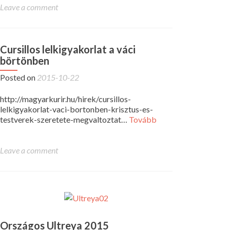
Leave a comment
Cursillos lelkigyakorlat a váci
börtönben
Posted on
2015-10-22
http://magyarkurir.hu/hirek/cursillos-
lelkigyakorlat-vaci-bortonben-krisztus-es-
testverek-szeretete-megvaltoztat…
Tovább
Leave a comment
Országos Ultreya 2015